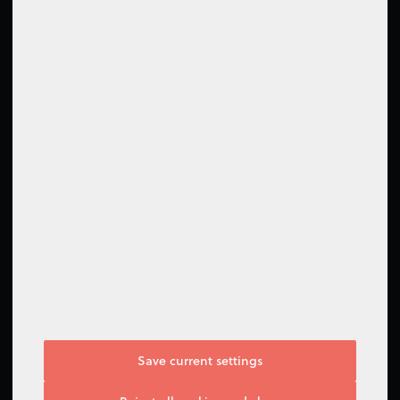
Come contattarci
Modulo di contatto
Centro assistenza
Seguici
Save current settings
I do not agree