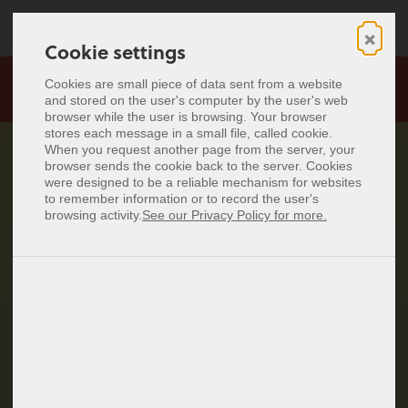
×
Cookie settings
Cookie settings
☀️ SALDI ESTIVI! -25% su tutti i biglietti da visita NFC.
Biglietto da visita digitale
Cookies are small piece of data sent from a website
Cookies are small piece of data sent from a website
Scopri di più
and stored on the user's computer by the user's web
and stored on the user's computer by the user's web
Biglietti da visita NFC
browser while the user is browsing. Your browser
browser while the user is browsing. Your browser
stores each message in a small file, called cookie.
stores each message in a small file, called cookie.
Prezzi
When you request another page from the server, your
When you request another page from the server, your
browser sends the cookie back to the server. Cookies
browser sends the cookie back to the server. Cookies
Connettiti senza limiti -
were designed to be a reliable mechanism for websites
were designed to be a reliable mechanism for websites
Deutsch
to remember information or to record the user's
to remember information or to record the user's
English
baningo cards
browsing activity.
browsing activity.
See our Privacy Policy for more.
See our Privacy Policy for more.
Español
Français
Nederlands
Polski
Accedi
Crea account