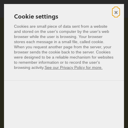
×
Cookie settings
Cookie settings
Biglietto da visita digitale
Cookies are small piece of data sent from a website
Cookies are small piece of data sent from a website
and stored on the user's computer by the user's web
and stored on the user's computer by the user's web
Biglietti da visita NFC
browser while the user is browsing. Your browser
browser while the user is browsing. Your browser
Diventa un insider di
stores each message in a small file, called cookie.
stores each message in a small file, called cookie.
Prezzi
When you request another page from the server, your
When you request another page from the server, your
baningo!
browser sends the cookie back to the server. Cookies
browser sends the cookie back to the server. Cookies
were designed to be a reliable mechanism for websites
were designed to be a reliable mechanism for websites
Deutsch
to remember information or to record the user's
to remember information or to record the user's
Unisciti alla nostra community esclusiva e sii il primo a
English
browsing activity.
browsing activity.
See our Privacy Policy for more.
See our Privacy Policy for more.
ricevere accesso alle ultime novità sui prodotti, notizie
Español
Français
aziendali, consigli utili e offerte speciali! Iscriviti ora per
Nederlands
ricevere uno sconto del 10% sul tuo primo acquisto di
Polski
abbonamenti baningo cards o articoli NFC.
Accedi
Crea account