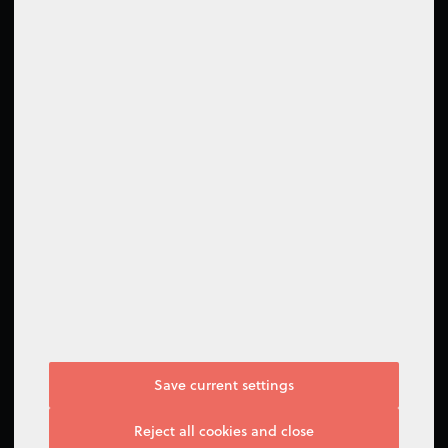
Comment nous contacter
Contact
Support Center
Follow us
Save current settings
I do not agree
Reject all cookies and close
Manage options