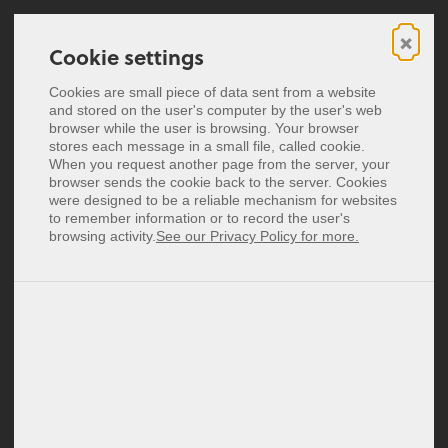
×
Cookie settings
Cookie settings
Cartes de visite NFC &
Pack NFC Classique blanc (carte
Carte de visite virtuelle
»
Cookies are small piece of data sent from a website
Cookies are small piece of data sent from a website
Autocollants NFC
+ autocollant)
and stored on the user's computer by the user's web
and stored on the user's computer by the user's web
Cartes de visite NFC
browser while the user is browsing. Your browser
browser while the user is browsing. Your browser
stores each message in a small file, called cookie.
stores each message in a small file, called cookie.
Tarifs
When you request another page from the server, your
When you request another page from the server, your
browser sends the cookie back to the server. Cookies
browser sends the cookie back to the server. Cookies
were designed to be a reliable mechanism for websites
were designed to be a reliable mechanism for websites
Deutsch
to remember information or to record the user's
to remember information or to record the user's
English
browsing activity.
browsing activity.
See our Privacy Policy for more.
See our Privacy Policy for more.
Español
Italiano
Nederlands
Polski
Se connecter
S'inscrire