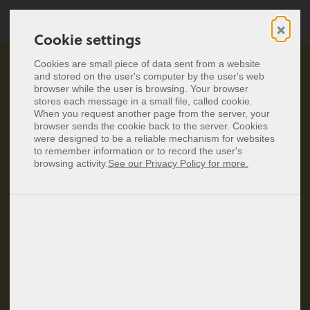
×
Cookie settings
Cookie settings
Cyfrowe wizytówki
Cookies are small piece of data sent from a website
Cookies are small piece of data sent from a website
and stored on the user's computer by the user's web
and stored on the user's computer by the user's web
Wizytówki NFC
browser while the user is browsing. Your browser
browser while the user is browsing. Your browser
Zostań baningo insiderem!
stores each message in a small file, called cookie.
stores each message in a small file, called cookie.
Cennik
When you request another page from the server, your
When you request another page from the server, your
browser sends the cookie back to the server. Cookies
browser sends the cookie back to the server. Cookies
Dołącz do naszej ekskluzywnej społeczności i jako
were designed to be a reliable mechanism for websites
were designed to be a reliable mechanism for websites
Deutsch
pierwszy otrzymuj dostęp do najnowszych aktualizacji
to remember information or to record the user's
to remember information or to record the user's
English
browsing activity.
browsing activity.
See our Privacy Policy for more.
See our Privacy Policy for more.
produktów, wiadomości firmowych, praktycznych
Español
Français
wskazówek i wyjątkowych ofert! Zapisz się już teraz i
Italiano
otrzymaj 10% zniżki na pierwszą subskrypcję baningo
Nederlands
cards lub zakup produktów NFC.
Zaloguj się
Zarejestruj się