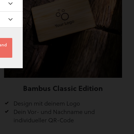
 and
Bambus Classic Edition
Design mit deinem Logo
Dein Vor- und Nachname und
individueller QR-Code