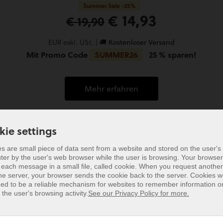
Summer Sale -25%
€ 14,93
€ 19,90
EUR exkl. USt. |
🚚 Kostenloser Versand
Mit Promo Code
SUMMER26
25 % sparen!
Mehr erfahren
kie settings
s are small piece of data sent from a website and stored on the user's
er by the user's web browser while the user is browsing. Your browser
kie settings
 each message in a small file, called cookie. When you request anothe
he server, your browser sends the cookie back to the server. Cookies 
s are small piece of data sent from a website and stored on the user's
ed to be a reliable mechanism for websites to remember information or
er by the user's web browser while the user is browsing. Your browser
 the user's browsing activity.
See our Privacy Policy for more.
 each message in a small file, called cookie. When you request anothe
he server, your browser sends the cookie back to the server. Cookies 
ed to be a reliable mechanism for websites to remember information or