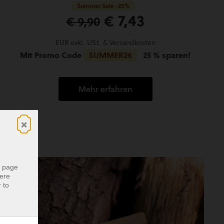
Summer Sale -25%
€ 7,43
€ 9,90
EUR exkl. USt. & Versandkosten
Mit Promo Code
SUMMER26
25 % sparen!
Mehr erfahren
×
r page
were
 to
r page
were
 to