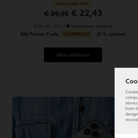
Summer Sale -25%
€ 22,43
€ 29,90
EUR exkl. USt. |
🚚 Kostenloser Versand
Mit Promo Code
SUMMER26
25 % sparen!
Mehr erfahren
Coo
Cookie
comput
Coo
stores
from t
Cookie
design
comput
record
stores
from t
design