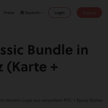
Preise
Deutsch ▼
Login
Signup
ssic Bundle in
 (Karte +
it deinem Logo aus recyceltem PVC + Epoxy Sticker