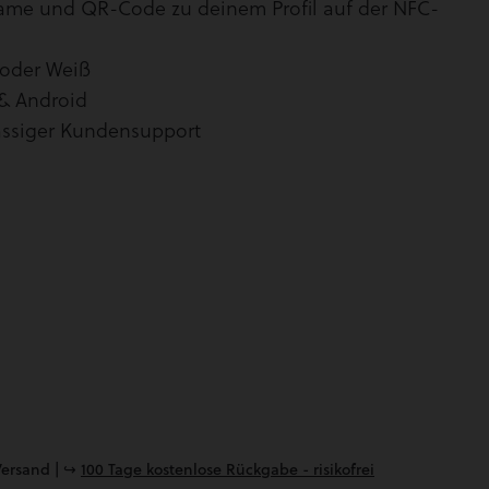
name und QR-Code zu deinem Profil auf der NFC-
 oder Weiß
 & Android
ässiger Kundensupport
Versand |
↪️
100 Tage kostenlose Rückgabe - risikofrei