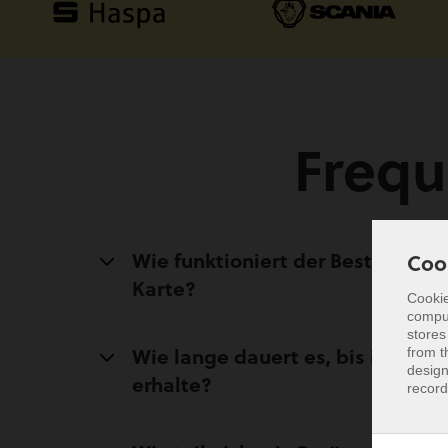
Frequ
Wie funktioniert der Bestellproz
Coo
Karte?
Cookie
comput
Coo
stores
Wie lange dauert es, bis ich mei
from t
Cookie
design
comput
erhalte?
record
stores
from t
design