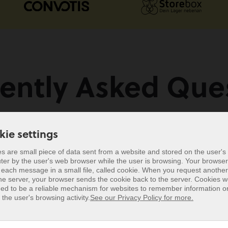
ently Asked Que
ess meiner NFC-
Was bedeutet Gel
kie settings
s are small piece of data sent from a website and stored on the user's
er by the user's web browser while the user is browsing. Your browser
kie settings
Wie scannt man 
 each message in a small file, called cookie. When you request anothe
ne NFC-Visitenkarte
he server, your browser sends the cookie back to the server. Cookies 
s are small piece of data sent from a website and stored on the user's
ed to be a reliable mechanism for websites to remember information or
er by the user's web browser while the user is browsing. Your browser
 the user's browsing activity.
See our Privacy Policy for more.
Was ist NFC über
 each message in a small file, called cookie. When you request anothe
he server, your browser sends the cookie back to the server. Cookies 
ed to be a reliable mechanism for websites to remember information or