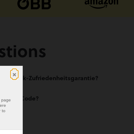
stions
×
d-zurück-Zufriedenheitsgarantie?
den QR-Code?
r page
were
 to
haupt?
r page
were
 to